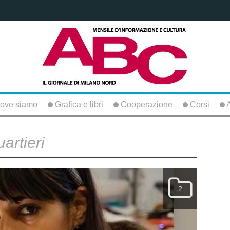
ove siamo
Grafica e libri
Cooperazione
Corsi
A
artieri
2