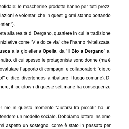
 solidale: le mascherine prodotte hanno per tutti prezzi
ciazioni e volontari che in questi giorni stanno portando
ntieri”).
orta alla realtà di Dergano, quartiere in cui la tradizione
niziative come “Via dolce via” che l’hanno rivitalizzata.
usca
alla gioielleria
Opella
, da “
Il Bio a Dergano
” al
peraltro, di cui spesso le protagoniste sono donne (ma è
valutare l’apporto di compagni e collaboratori: “dietro
ci dice, divertendosi a ribaltare il luogo comune). Di
enere, il lockdown di queste settimane ha conseguenze
Per me in questo momento “aiutarsi tra piccoli” ha un
i difendere un modello sociale. Dobbiamo lottare insieme
 mi aspetto un sostegno, come è stato in passato per