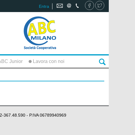
Entra
BC Junior
Lavora con noi
 02-367.48.590 - P.IVA 06789940969