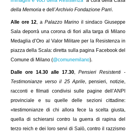
immagini e voci della Resistenza
” a cura della
Casa
della Memoria
e dell’
Archivio Fondazione Parri
.
Alle ore 12
, a
Palazzo Marino
il sindaco Giuseppe
Sala deporrà una corona di fiori alla targa di Milano
Medaglia d’Oro al Valor Militare per la Resistenza in
piazza della Scala: diretta sulla pagina Facebook del
Comune di Milano (
@comunemilano
).
Dalle ore 14.30 alle 17.30
,
Pensieri Resistenti -
Testimonianze verso il 25 Aprile
, pensieri, notizie,
racconti e filmati condivisi sulle pagine dell’ANPI
provinciale e su quelle delle sezioni cittadine:
«testimonianze di chi allora fece la scelta giusta,
quella di schierarsi contro la guerra di rapina del
terzo reich e dei loro servi di Salò, contro il razzismo