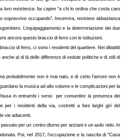
ta loro resistenza: far capire “a chi lo ordina che costa caro
e o sopravvive occupando”. Insomma, resistere abbastanza
lo sgombero. L’equipaggiamento e la determinazione dei due
arre ancora questo braccio di ferro con le istituzioni.
ccio di ferro, ci sono i residenti del quartiere. Nei dibattiti
nche al di là delle differenze di vedute politiche e di stili di
 zona probabilmente non è mai nato, e di certo l’amore non è
riguardano la musica ad alto volume e le complicazioni per la
 chiusa in entrambi i sensi per consentire la presenza dei
r i residenti della via, costretti a fare larghi giri del
e vie adiacenti.
n passato per un centro diurno per anziani e un asilo nido. In
ndonata. Poi, nel 2017, l’occupazione e la nascita di “Casa