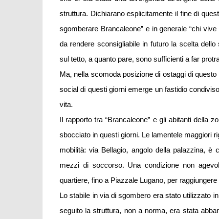
struttura. Dichiarano esplicitamente il fine di ques
sgomberare Brancaleone” e in generale “chi viv
da rendere sconsigliabile in futuro la scelta del
sul tetto, a quanto pare, sono sufficienti a far protr
Ma, nella scomoda posizione di ostaggi di questo bra
social di questi giorni emerge un fastidio condiviso a
vita.
Il rapporto tra “Brancaleone” e gli abitanti della
sbocciato in questi giorni. Le lamentele maggiori 
mobilità: via Bellagio, angolo della palazzina, è
mezzi di soccorso. Una condizione non agevole pe
quartiere, fino a Piazzale Lugano, per raggiungere l
Lo stabile in via di sgombero era stato utilizzato i
seguito la struttura, non a norma, era stata abba