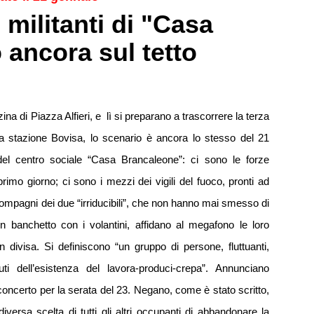
e militanti di "Casa
ancora sul tetto
zina di Piazza Alfieri, e lì si preparano a trascorrere la terza
lla stazione Bovisa, lo scenario è ancora lo stesso del 21
del centro sociale “Casa Brancaleone”: ci sono le forze
primo giorno; ci sono i mezzi dei vigili del fuoco, pronti ad
ompagni dei due “irriducibili”, che non hanno mai smesso di
 banchetto con i volantini, affidano al megafono le loro
 in divisa. Si definiscono “un gruppo di persone, fluttuanti,
suti dell’esistenza del lavora-produci-crepa”. Annunciano
 concerto per la serata del 23. Negano, come è stato scritto,
diversa scelta di tutti gli altri occupanti di abbandonare la