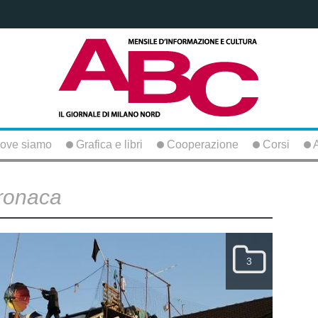
ove siamo
Grafica e libri
Cooperazione
Corsi
A
ronaca
3