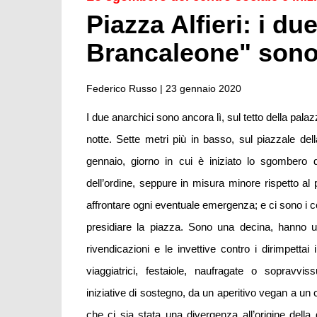
Piazza Alfieri: i du
Brancaleone" sono 
Federico Russo |
23 gennaio 2020
I due anarchici sono ancora lì, sul tetto della palaz
notte. Sette metri più in basso, sul piazzale de
gennaio, giorno in cui è iniziato lo sgombero 
dell’ordine, seppure in misura minore rispetto al 
affrontare ogni eventuale emergenza; e ci sono i c
presidiare la piazza. Sono una decina, hanno un
rivendicazioni e le invettive contro i dirimpettai
viaggiatrici, festaiole, naufragate o sopravvis
iniziative di sostegno, da un aperitivo vegan a un
che ci sia stata una divergenza all’origine della 